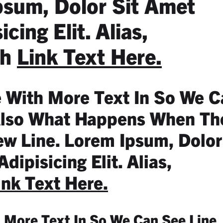
psum, Dolor Sit Amet
cing Elit. Alias,
th
Link Text Here.
e With More Text In So We 
Also What Happens When Th
w Line. Lorem Ipsum, Dolor
ipisicing Elit. Alias,
ink Text Here.
h More Text In So We Can See Line