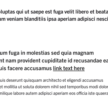
uptas qui ut saepe est fuga velit libero et beat
um veniam blanditiis ipsa aperiam adipisci nesc
um fuga in molestias sed quia magnam
t nam provident cupiditate id recusandae e
quis facere accusamus
link text here
quis deserunt quisquam architecto et eligendi accusamus
 mollitia ut soluta dolorem nihil sed temporibus modi dolo
ilique labore autem adipisci aperiam eos officia iste quaera