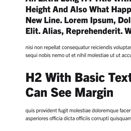
Height And Also What Hap
New Line. Lorem Ipsum, Dol
Elit. Alias, Reprehenderit. 
nisi non repellat consequatur reiciendis volupt
sequi nobis nemo ut et nihil molestiae ut ut acc
H2 With Basic Tex
Can See Margin
quis provident fugit molestiae doloremque facer
asperiores officia dicta officiis corrupti quisq