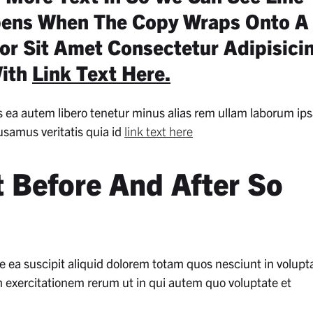
pens When The Copy Wraps Onto A
or Sit Amet Consectetur Adipisici
With
Link Text Here.
as ea autem libero tenetur minus alias rem ullam laborum ips
usamus veritatis quia id
link text here
t Before And After So
e ea suscipit aliquid dolorem totam quos nesciunt in volup
uam exercitationem rerum ut in qui autem quo voluptate et