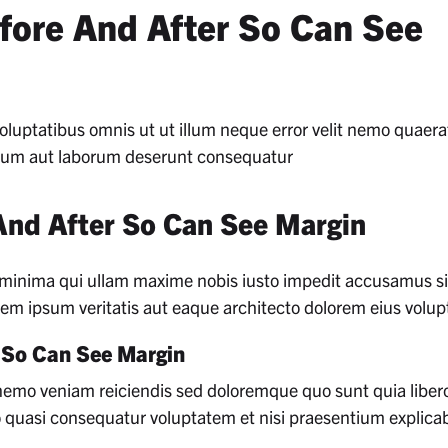
fore And After So Can See
voluptatibus omnis ut ut illum neque error velit nemo quaera
 rerum aut laborum deserunt consequatur
And After So Can See Margin
t a minima qui ullam maxime nobis iusto impedit accusamus si
tem ipsum veritatis aut eaque architecto dolorem eius volup
 So Can See Margin
nemo veniam reiciendis sed doloremque quo sunt quia liber
io quasi consequatur voluptatem et nisi praesentium explica