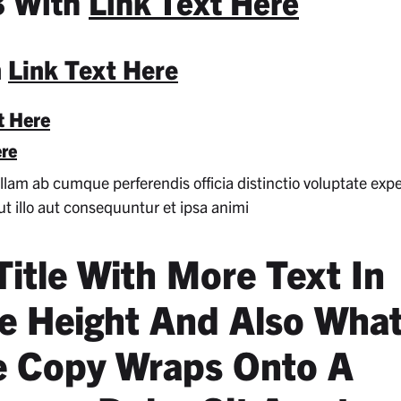
3 With
Link Text Here
h
Link Text Here
t Here
ere
 ullam ab cumque perferendis officia distinctio voluptate exp
ut illo aut consequuntur et ipsa animi
itle With More Text In
e Height And Also Wha
 Copy Wraps Onto A