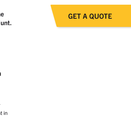
ae
GET A QUOTE
iunt.
a
r
t in