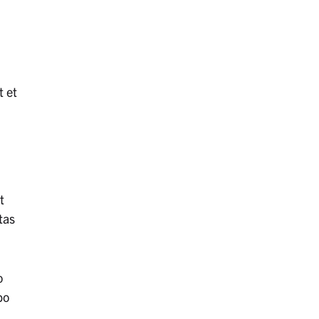
t et
t
tas
o
bo