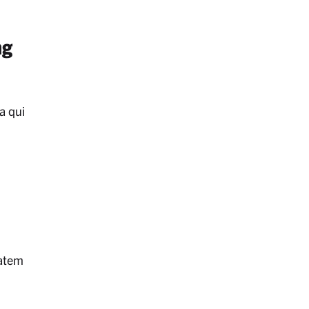
ng
a qui
tatem