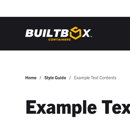
You
Home
Style Guide
Example Text Contents
are
here:
Example Tex