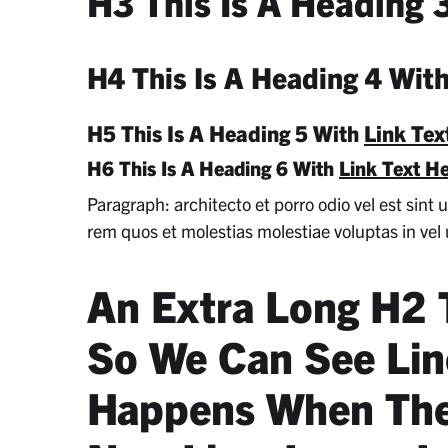
H3 This Is A Heading 
H4 This Is A Heading 4 Wit
H5 This Is A Heading 5 With
Link Tex
H6 This Is A Heading 6 With
Link Text H
Paragraph: architecto et porro odio vel est sint
rem quos et molestias molestiae voluptas in vel 
An Extra Long H2 T
So We Can See Lin
Happens When The