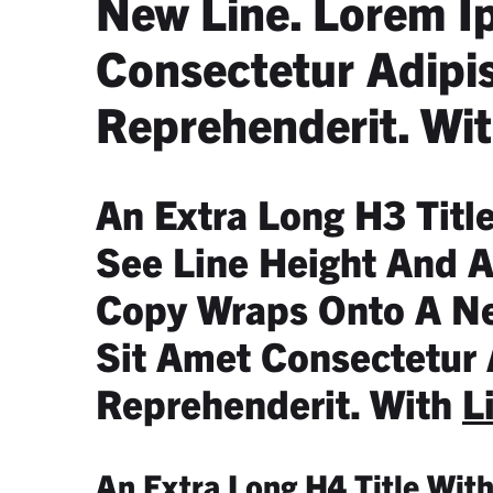
New Line. Lorem I
Consectetur Adipisi
Reprehenderit. Wi
An Extra Long H3 Titl
See Line Height And 
Copy Wraps Onto A Ne
Sit Amet Consectetur Ad
Reprehenderit. With
L
An Extra Long H4 Title Wit